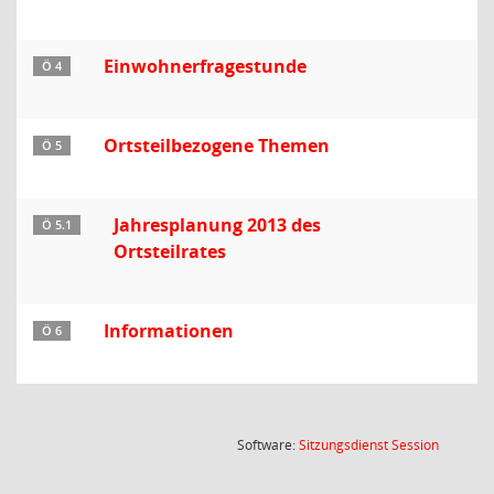
Einwohnerfragestunde
Ö 4
Ortsteilbezogene Themen
Ö 5
Jahresplanung 2013 des
Ö 5.1
Ortsteilrates
Informationen
Ö 6
(Wird in
Software:
Sitzungsdienst
Session