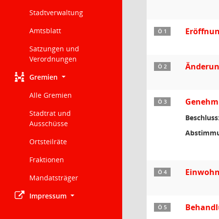
Stadtverwaltung
Amtsblatt
Eröffnun
Ö 1
Satzungen und
Verordnungen
Änderun
Ö 2
Gremien
Alle Gremien
Genehmig
Ö 3
Stadtrat und
Beschluss
Ausschüsse
Abstimmu
Ortsteilräte
Fraktionen
Einwohn
Ö 4
Mandatsträger
Impressum
Behandl
Ö 5