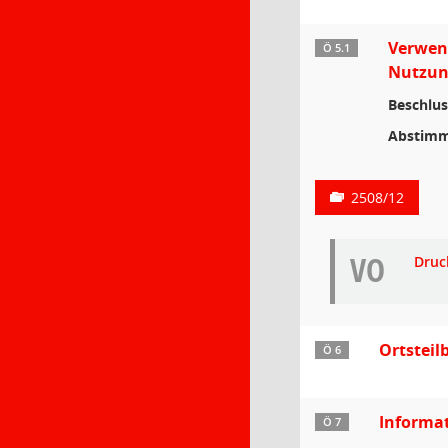
Verwen
Ö 5.1
Nutzun
Beschlus
Abstimm
2508/12
VO
Druc
Ortstei
Ö 6
Informa
Ö 7