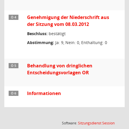
Genehmigung der Niederschrift aus
Ö 4
der Sitzung vom 08.03.2012
Beschluss:
bestätigt
Abstimmung:
Ja: 9, Nein: 0, Enthaltung: 0
Behandlung von dringlichen
Ö 5
Entscheidungsvorlagen OR
Informationen
Ö 6
(Wird in
Software:
Sitzungsdienst
Session