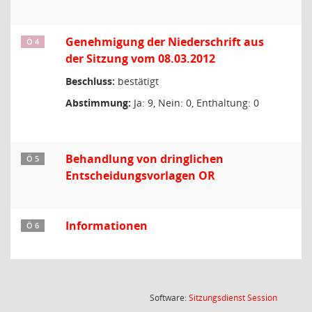
Genehmigung der Niederschrift aus
Ö 4
der Sitzung vom 08.03.2012
Beschluss:
bestätigt
Abstimmung:
Ja: 9, Nein: 0, Enthaltung: 0
Behandlung von dringlichen
Ö 5
Entscheidungsvorlagen OR
Informationen
Ö 6
(Wird in
Software:
Sitzungsdienst
Session