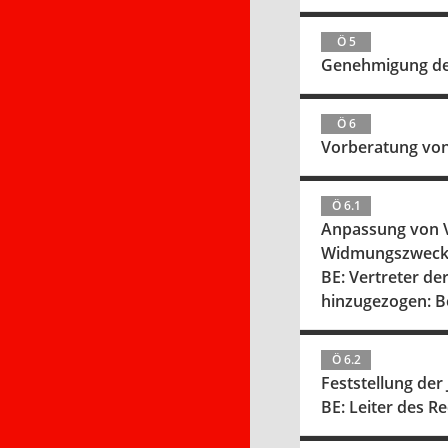
Ö 5
Genehmigung der
Ö 6
Vorberatung von
Ö 6.1
Anpassung von V
Widmungszwecks
BE: Vertreter de
hinzugezogen: B
Ö 6.2
Feststellung de
BE: Leiter des 