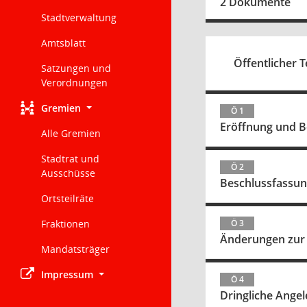
2 Dokumente
Stadtverwaltung
Amtsblatt
Öffentlicher T
Satzungen und
Verordnungen
Gremien
Ö 1
Eröffnung und 
Alle Gremien
Stadtrat und
Ö 2
Ausschüsse
Beschlussfassung
Ortsteilräte
Fraktionen
Ö 3
Änderungen zur
Mandatsträger
Impressum
Ö 4
Dringliche Ange