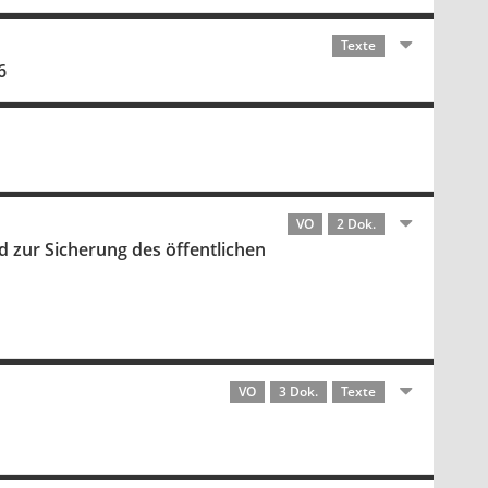
Texte
6
VO
2 Dok.
ur Sicherung des öffentlichen
VO
3 Dok.
Texte