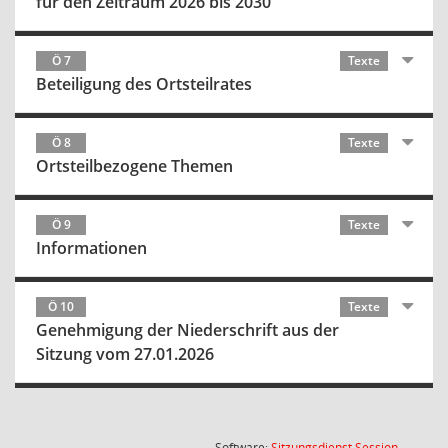
für den Zeitraum 2026 bis 2030
Ö 7
Texte
Beteiligung des Ortsteilrates
Ö 8
Texte
Ortsteilbezogene Themen
Ö 9
Texte
Informationen
Ö 10
Texte
Genehmigung der Niederschrift aus der
Sitzung vom 27.01.2026
(Wird in
Software:
Sitzungsdienst
Session