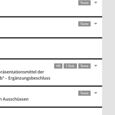
Texte
Texte
VO
1 Dok.
Texte
präsentationsmittel der
ub“ – Ergänzungsbeschluss
Texte
on Ausschüssen