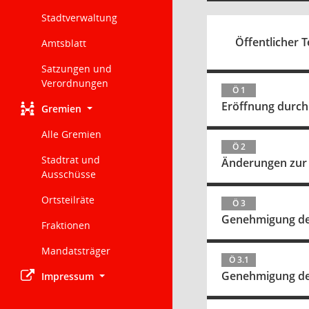
Stadtverwaltung
Öffentlicher T
Amtsblatt
Satzungen und
Verordnungen
Ö 1
Eröffnung durch 
Gremien
Alle Gremien
Ö 2
Stadtrat und
Änderungen zur
Ausschüsse
Ortsteilräte
Ö 3
Genehmigung der
Fraktionen
Mandatsträger
Ö 3.1
Genehmigung der
Impressum