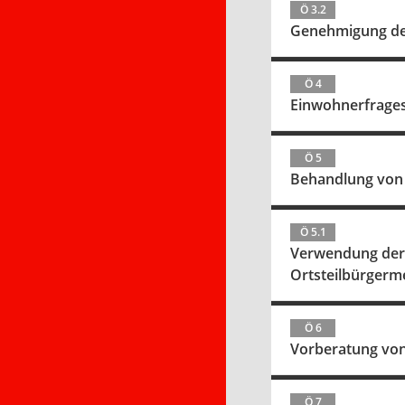
Ö 3.2
Genehmigung der
Ö 4
Einwohnerfrage
Ö 5
Behandlung von 
Ö 5.1
Verwendung der M
Ortsteilbürgerme
Ö 6
Vorberatung von
Ö 7