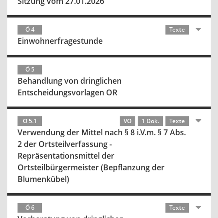
Sitzung vom 27.01.2026
Ö 4
Texte
Einwohnerfragestunde
Ö 5
Behandlung von dringlichen
Entscheidungsvorlagen OR
Ö 5.1
VO
1 Dok.
Texte
Verwendung der Mittel nach § 8 i.V.m. § 7 Abs.
2 der Ortsteilverfassung -
Repräsentationsmittel der
Ortsteilbürgermeister (Bepflanzung der
Blumenkübel)
Ö 6
Texte