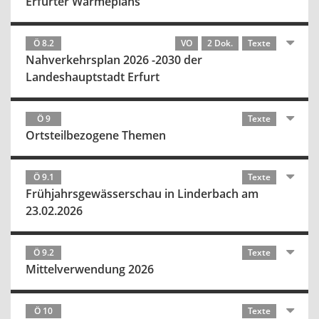
Erfurter Wärmeplans
Ö 8.2
VO
2 Dok.
Texte
Nahverkehrsplan 2026 -2030 der
Landeshauptstadt Erfurt
Ö 9
Texte
Ortsteilbezogene Themen
Ö 9.1
Texte
Frühjahrsgewässerschau in Linderbach am
23.02.2026
Ö 9.2
Texte
Mittelverwendung 2026
Ö 10
Texte