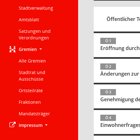
Stadtverwaltung
Öffentlicher T
Amtsblatt
Satzungen und
Verordnungen
Ö 1
Eröffnung durch
Gremien
Alle Gremien
Ö 2
Stadtrat und
Änderungen zur
Ausschüsse
Ortsteilräte
Ö 3
Genehmigung der
Fraktionen
Mandatsträger
Ö 4
Einwohnerfrage
Impressum