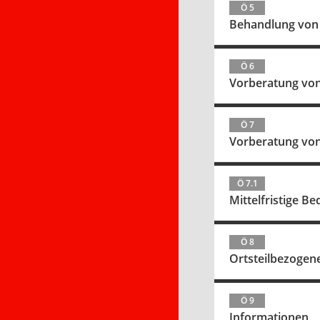
Ö 5
Behandlung von 
Ö 6
Vorberatung von
Ö 7
Vorberatung von
Ö 7.1
Mittelfristige B
Ö 8
Ortsteilbezoge
Ö 9
Informationen