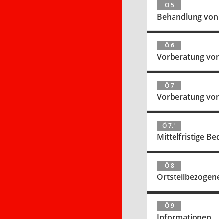
Ö 5
Behandlung von 
Ö 6
Vorberatung von
Ö 7
Vorberatung von
Ö 7.1
Mittelfristige B
Ö 8
Ortsteilbezoge
Ö 9
Informationen