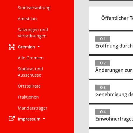
Stadtverwaltung
Öffentlicher T
Amtsblatt
Satzungen und
Verordnungen
Ö 1
Eröffnung durch
Gremien
Alle Gremien
Ö 2
Stadtrat und
Änderungen zur
Ausschüsse
Ortsteilräte
Ö 3
Genehmigung der
Fraktionen
Mandatsträger
Ö 4
Einwohnerfrage
Impressum