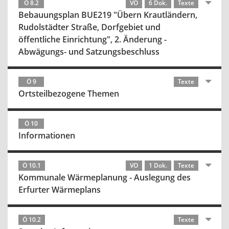
Ö 8.2
VO
6 Dok.
Texte
Bebauungsplan BUE219 "Übern Krautländern,
Rudolstädter Straße, Dorfgebiet und
öffentliche Einrichtung", 2. Änderung -
Abwägungs- und Satzungsbeschluss
Ö 9
Texte
Ortsteilbezogene Themen
Ö 10
Informationen
Ö 10.1
VO
1 Dok.
Texte
Kommunale Wärmeplanung - Auslegung des
Erfurter Wärmeplans
Ö 10.2
Texte