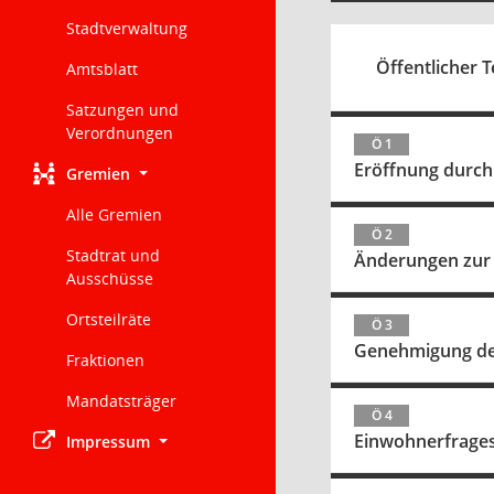
Stadtverwaltung
Öffentlicher T
Amtsblatt
Satzungen und
Verordnungen
Ö 1
Eröffnung durch
Gremien
Alle Gremien
Ö 2
Stadtrat und
Änderungen zur
Ausschüsse
Ortsteilräte
Ö 3
Genehmigung der
Fraktionen
Mandatsträger
Ö 4
Einwohnerfrage
Impressum