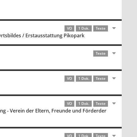
VO
1 Dok.
Texte
rtsbildes / Erstausstattung Pikopark
Texte
VO
1 Dok.
Texte
VO
1 Dok.
Texte
sung - Verein der Eltern, Freunde und Förderder
VO
1 Dok.
Texte