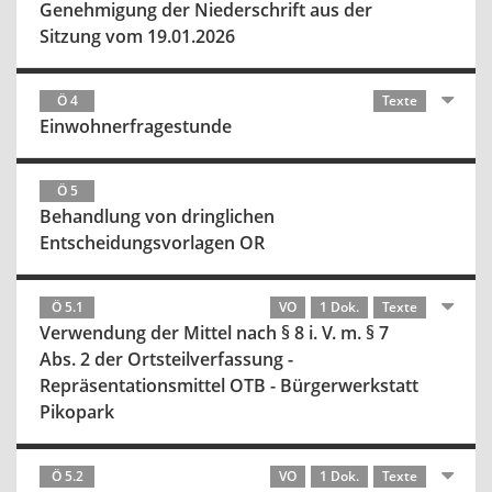
Genehmigung der Niederschrift aus der
Sitzung vom 19.01.2026
Ö 4
Texte
Einwohnerfragestunde
Ö 5
Behandlung von dringlichen
Entscheidungsvorlagen OR
Ö 5.1
VO
1 Dok.
Texte
Verwendung der Mittel nach § 8 i. V. m. § 7
Abs. 2 der Ortsteilverfassung -
Repräsentationsmittel OTB - Bürgerwerkstatt
Pikopark
Ö 5.2
VO
1 Dok.
Texte