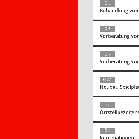
Ö 5
Behandlung von 
Ö 6
Vorberatung von
Ö 7
Vorberatung von
Ö 7.1
Neubau Spielpla
Ö 8
Ortsteilbezoge
Ö 9
Informationen