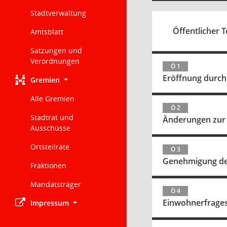
Stadtverwaltung
Öffentlicher T
Amtsblatt
Satzungen und
Verordnungen
Ö 1
Eröffnung durch
Gremien
Alle Gremien
Ö 2
Stadtrat und
Änderungen zur
Ausschüsse
Ortsteilräte
Ö 3
Genehmigung der
Fraktionen
Mandatsträger
Ö 4
Einwohnerfrage
Impressum