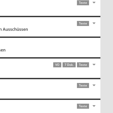
Texte
Texte
on Ausschüssen
sen
VO
7 Dok.
Texte
Texte
Texte