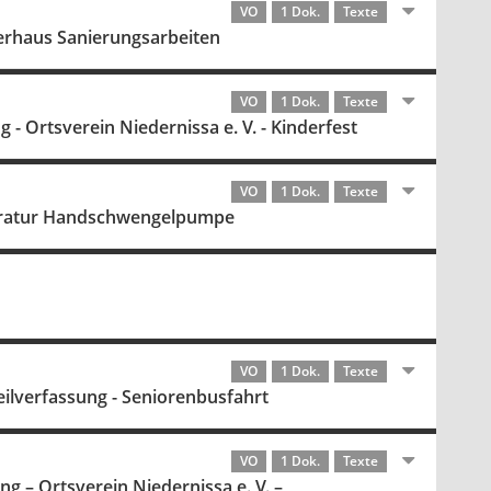
VO
1 Dok.
Texte
gerhaus Sanierungsarbeiten
VO
1 Dok.
Texte
g - Ortsverein Niedernissa e. V. - Kinderfest
VO
1 Dok.
Texte
eparatur Handschwengelpumpe
VO
1 Dok.
Texte
teilverfassung - Seniorenbusfahrt
VO
1 Dok.
Texte
ng – Ortsverein Niedernissa e. V. –