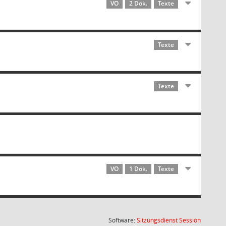
VO
2 Dok.
Texte
Texte
Texte
VO
1 Dok.
Texte
(Wird in
Software:
Sitzungsdienst
Session