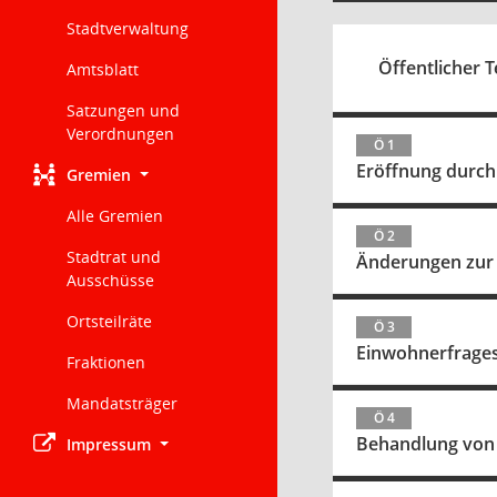
Stadtverwaltung
Öffentlicher T
Amtsblatt
Satzungen und
Verordnungen
Ö 1
Eröffnung durch
Gremien
Alle Gremien
Ö 2
Stadtrat und
Änderungen zur
Ausschüsse
Ortsteilräte
Ö 3
Einwohnerfrage
Fraktionen
Mandatsträger
Ö 4
Behandlung von 
Impressum