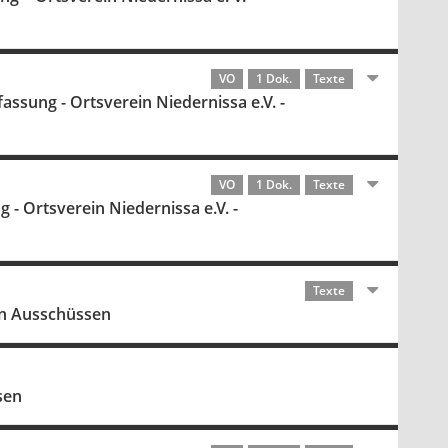
VO
1 Dok.
Texte
fassung - Ortsverein Niedernissa e.V. -
VO
1 Dok.
Texte
g - Ortsverein Niedernissa e.V. -
Texte
on Ausschüssen
sen