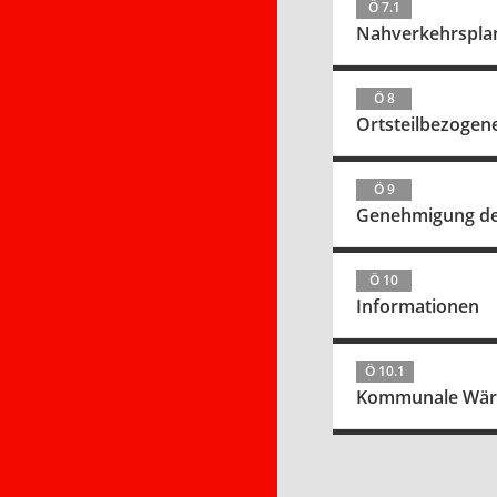
Ö 7.1
Nahverkehrsplan
Ö 8
Ortsteilbezoge
Ö 9
Genehmigung der
Ö 10
Informationen
Ö 10.1
Kommunale Wärm