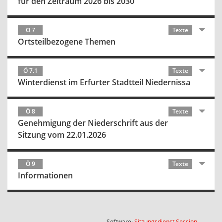
für den Zeitraum 2026 bis 2030
Ö 7
Texte
Ortsteilbezogene Themen
Ö 7.1
Texte
Winterdienst im Erfurter Stadtteil Niedernissa
Ö 8
Texte
Genehmigung der Niederschrift aus der
Sitzung vom 22.01.2026
Ö 9
Texte
Informationen
(Wird in
Software:
Sitzungsdienst
Session