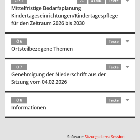
Ö 5.1
VO
4 Dok.
Texte
Mittelfristige Bedarfsplanung
Kindertageseinrichtungen/Kindertagespflege
für den Zeitraum 2026 bis 2030
Ö 6
Texte
Ortsteilbezogene Themen
Ö 7
Texte
Genehmigung der Niederschrift aus der
Sitzung vom 04.02.2026
Ö 8
Texte
Informationen
(Wird in
Software:
Sitzungsdienst
Session