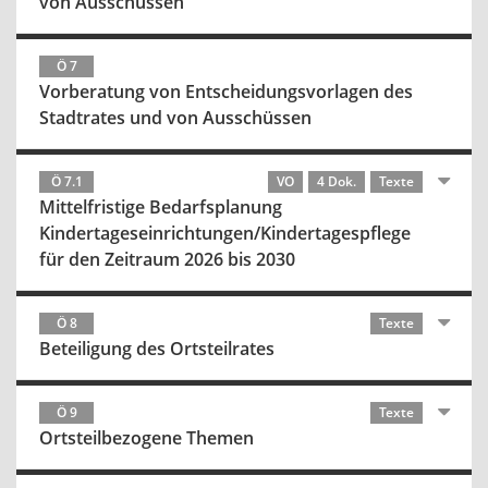
von Ausschüssen
Ö 7
Vorberatung von Entscheidungsvorlagen des
Stadtrates und von Ausschüssen
Ö 7.1
VO
4 Dok.
Texte
Mittelfristige Bedarfsplanung
Kindertageseinrichtungen/Kindertagespflege
für den Zeitraum 2026 bis 2030
Ö 8
Texte
Beteiligung des Ortsteilrates
Ö 9
Texte
Ortsteilbezogene Themen