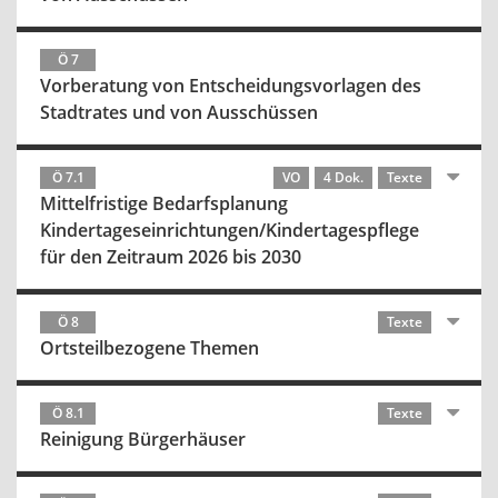
Ö 7
Vorberatung von Entscheidungsvorlagen des
Stadtrates und von Ausschüssen
Ö 7.1
VO
4 Dok.
Texte
Mittelfristige Bedarfsplanung
Kindertageseinrichtungen/Kindertagespflege
für den Zeitraum 2026 bis 2030
Ö 8
Texte
Ortsteilbezogene Themen
Ö 8.1
Texte
Reinigung Bürgerhäuser