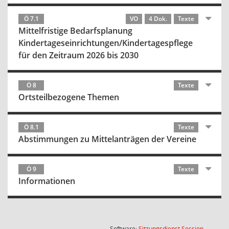
Ö 7.1
VO
4 Dok.
Texte
Mittelfristige Bedarfsplanung
Kindertageseinrichtungen/Kindertagespflege
für den Zeitraum 2026 bis 2030
Ö 8
Texte
Ortsteilbezogene Themen
Ö 8.1
Texte
Abstimmungen zu Mittelanträgen der Vereine
Ö 9
Texte
Informationen
(Wird in
Software:
Sitzungsdienst
Session