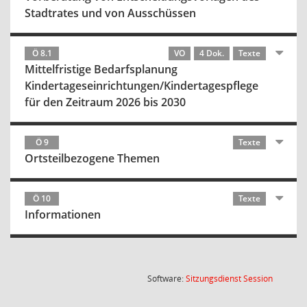
Stadtrates und von Ausschüssen
Ö 8.1
VO
4 Dok.
Texte
Mittelfristige Bedarfsplanung
Kindertageseinrichtungen/Kindertagespflege
für den Zeitraum 2026 bis 2030
Ö 9
Texte
Ortsteilbezogene Themen
Ö 10
Texte
Informationen
(Wird in
Software:
Sitzungsdienst
Session