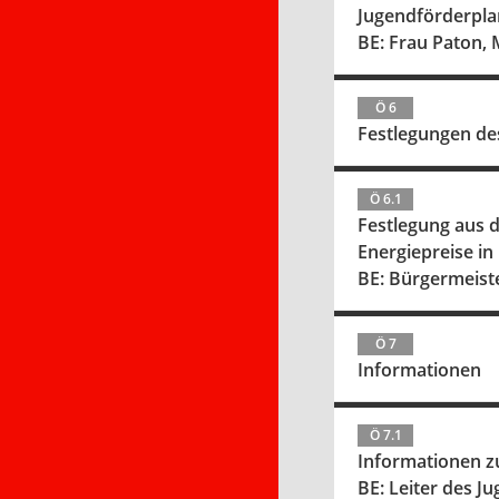
Jugendförderpl
BE: Frau Paton, 
Ö 6
Festlegungen de
Ö 6.1
Festlegung aus d
Energiepreise in
BE: Bürgermeiste
Ö 7
Informationen
Ö 7.1
Informationen zu
BE: Leiter des 