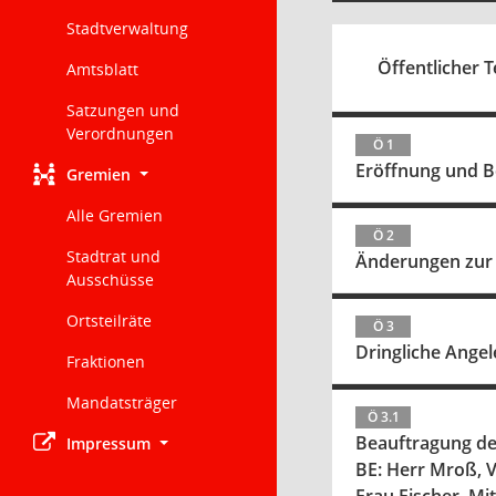
Stadtverwaltung
Öffentlicher T
Amtsblatt
Satzungen und
Verordnungen
Ö 1
Eröffnung und 
Gremien
Alle Gremien
Ö 2
Stadtrat und
Änderungen zur
Ausschüsse
Ortsteilräte
Ö 3
Dringliche Ange
Fraktionen
Mandatsträger
Ö 3.1
Beauftragung de
Impressum
BE: Herr Mroß, 