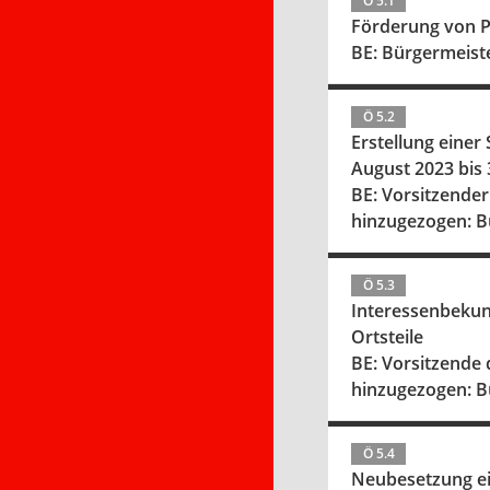
Ö 5.1
Förderung von P
BE: Bürgermeiste
Ö 5.2
Erstellung einer
August 2023 bis 3
BE: Vorsitzende
hinzugezogen: B
Ö 5.3
Interessenbekun
Ortsteile
BE: Vorsitzende
hinzugezogen: B
Ö 5.4
Neubesetzung ei