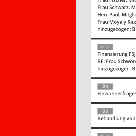
Frau Fischer, Mi
Frau Schwarz, Mi
Herr Paul, Mitgl
Frau Moya y Rius
hinzugezogen: B
Ö 3.2
Finanzierung FSJ
BE: Frau Schwöre
hinzugezogen: B
Ö 4
Einwohnerfrage
Ö 5
Behandlung von