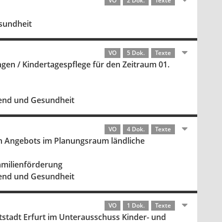
VO
2 Dok.
Texte
esundheit
VO
5 Dok.
Texte
ngen / Kindertagespflege für den Zeitraum 01.
gend und Gesundheit
VO
4 Dok.
Texte
n Angebots im Planungsraum ländliche
amilienförderung
gend und Gesundheit
VO
1 Dok.
Texte
stadt Erfurt im Unterausschuss Kinder- und