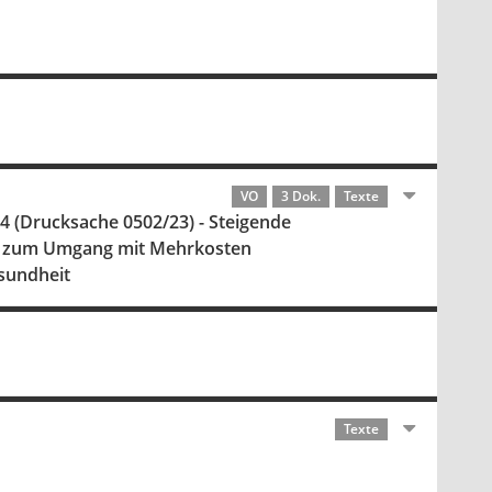
VO
3 Dok.
Texte
4 (Drucksache 0502/23) - Steigende
hren zum Umgang mit Mehrkosten
esundheit
Texte