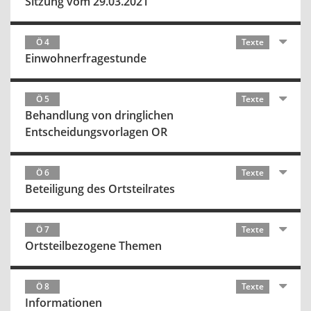
Sitzung vom 29.03.2021
Ö 4
Texte
Einwohnerfragestunde
Ö 5
Texte
Behandlung von dringlichen
Entscheidungsvorlagen OR
Ö 6
Texte
Beteiligung des Ortsteilrates
Ö 7
Texte
Ortsteilbezogene Themen
Ö 8
Texte
Informationen