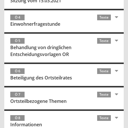
Sitzung vom 15.03.2021
Ö 4
Texte
Einwohnerfragestunde
Ö 5
Texte
Behandlung von dringlichen
Entscheidungsvorlagen OR
Ö 6
Texte
Beteiligung des Ortsteilrates
Ö 7
Texte
Ortsteilbezogene Themen
Ö 8
Texte
Informationen