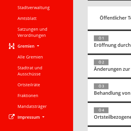
Stadtverwaltung
Öffentlicher T
Amtsblatt
Satzungen und
Verordnungen
Ö 1
Eröffnung durch
Gremien
Alle Gremien
Ö 2
Stadtrat und
Änderungen zur
Ausschüsse
Ortsteilräte
Ö 3
Behandlung von 
Fraktionen
Mandatsträger
Ö 4
Ortsteilbezoge
Impressum