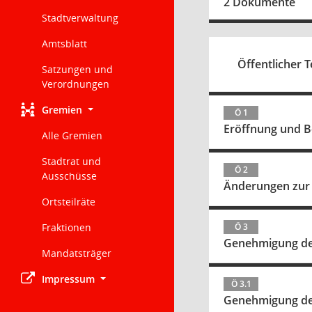
2 Dokumente
Stadtverwaltung
Amtsblatt
Öffentlicher T
Satzungen und
Verordnungen
Gremien
Ö 1
Eröffnun
Alle Gremien
Stadtrat und
Ö 2
Ausschüsse
Änderungen zur
Ortsteilräte
Fraktionen
Ö 3
Genehmigung der
Mandatsträger
Impressum
Ö 3.1
Genehmigung der