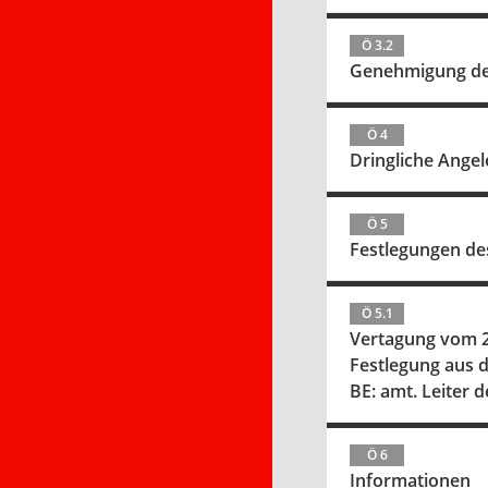
Ö 3.2
Genehmigung der
Ö 4
Dringliche Ange
Ö 5
Festlegungen de
Ö 5.1
Vertagung vom 2
Festlegung aus d
BE: amt. Leiter
Ö 6
Informationen