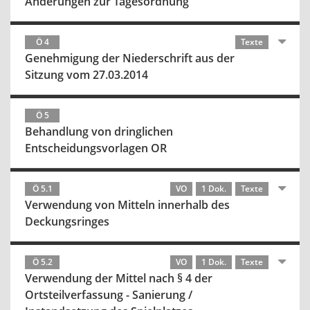
Änderungen zur Tagesordnung
Ö 4
Texte
Genehmigung der Niederschrift aus der
Sitzung vom 27.03.2014
Ö 5
Behandlung von dringlichen
Entscheidungsvorlagen OR
Ö 5.1
VO
1 Dok.
Texte
Verwendung von Mitteln innerhalb des
Deckungsringes
Ö 5.2
VO
1 Dok.
Texte
Verwendung der Mittel nach § 4 der
Ortsteilverfassung - Sanierung /