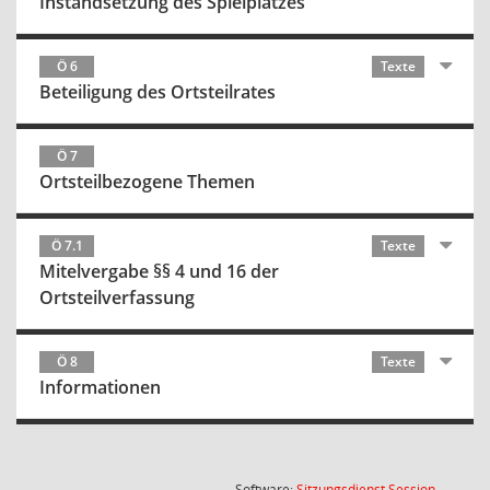
Instandsetzung des Spielplatzes
Ö 6
Texte
Beteiligung des Ortsteilrates
Ö 7
Ortsteilbezogene Themen
Ö 7.1
Texte
Mitelvergabe §§ 4 und 16 der
Ortsteilverfassung
Ö 8
Texte
Informationen
(Wird in
Software:
Sitzungsdienst
Session