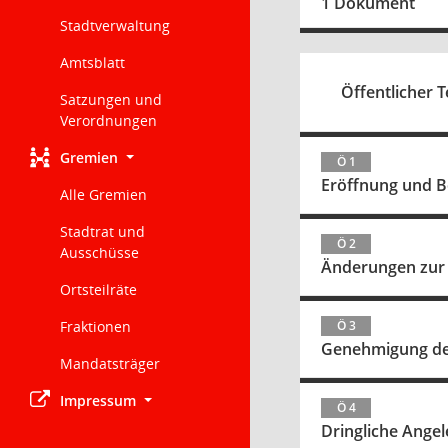
1 Dokument
Stadtverwaltung
Amtsblatt
Öffentlicher T
Satzungen und
Verordnungen
Gremien
Ö 1
Eröffnun
Alle Gremien
Stadtrat und
Ö 2
Ausschüsse
Änderungen zur
Ortsteilräte
Fraktionen
Ö 3
Genehmigung der
Mandatsträger
Impressum
Ö 4
Dringliche Ange