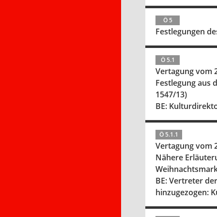
Ö 5
Festlegungen de
Ö 5.1
Vertagung vom 2
Festlegung aus 
1547/13)
BE: Kulturdirekt
Ö 5.1.1
Vertagung vom 2
Nähere Erläuteru
Weihnachtsmarkt
BE: Vertreter de
hinzugezogen: K