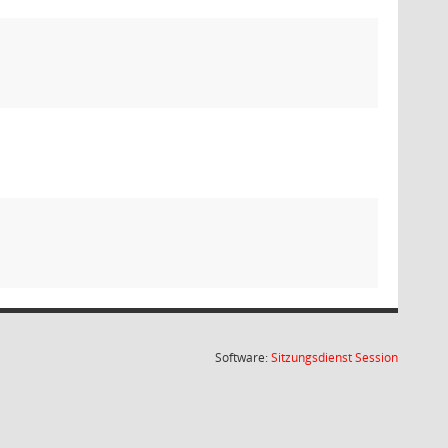
(Wird in
Software:
Sitzungsdienst
Session