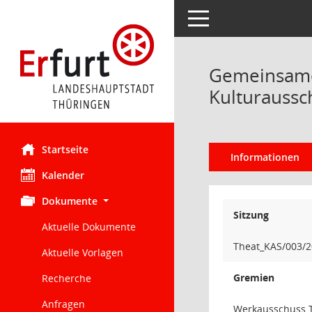
Toggle navigation
Gemeinsame 
Kulturaussc
Startseite
Informationen
Kalender
Dokumente
Sitzung
Aktuelle Dokumente
Theat_KAS/003/
Aktuelle Vorlagen
Gremien
Recherche
Anfragen
Werkausschuss T