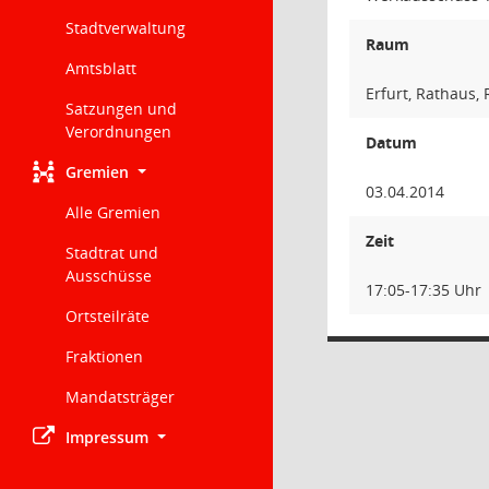
Stadtverwaltung
Raum
Amtsblatt
Erfurt, Rathaus,
Satzungen und
Verordnungen
Datum
Gremien
03.04.2014
Alle Gremien
Zeit
Stadtrat und
Ausschüsse
17:05-17:35 Uhr
Ortsteilräte
Fraktionen
Mandatsträger
Impressum