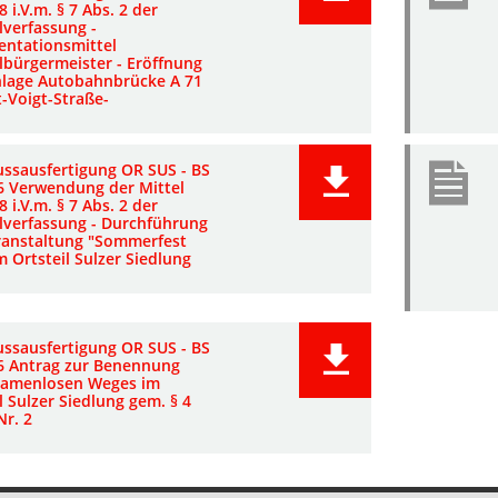
8 i.V.m. § 7 Abs. 2 der
lverfassung -
entationsmittel
lbürgermeister - Eröffnung
lage Autobahnbrücke A 71
-Voigt-Straße-
ussausfertigung OR SUS - BS
6 Verwendung der Mittel
8 i.V.m. § 7 Abs. 2 der
ilverfassung - Durchführung
ranstaltung "Sommerfest
m Ortsteil Sulzer Siedlung
ussausfertigung OR SUS - BS
6 Antrag zur Benennung
namenlosen Weges im
l Sulzer Siedlung gem. § 4
Nr. 2