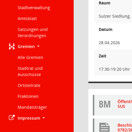
Raum
Stadtverwaltung
Sulzer Siedlung,
Amtsblatt
Satzungen und
Datum
Verordnungen
28.04.2026
Gremien
Zeit
Alle Gremien
Stadtrat und
17:30-19:20 Uhr
Ausschüsse
Ortsteilräte
Fraktionen
BM
Öffent
SUS
Mandatsträger
Impressum
Beschl
0782/2