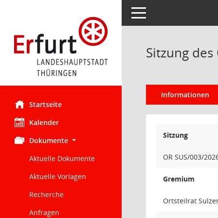
Toggle navigation
Sitzung des 
Informationen
Startseite
Kalender
Sitzung
Dokumente
OR SUS/003/202
Aktuelle Dokumente
Aktuelle Vorlagen
Gremium
Recherche
Ortsteilrat Sulze
Anfragen