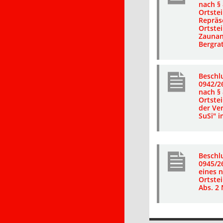
nach § 
Ortstei
Repräs
Ortstei
Zaunan
Bergrat
Beschl
0942/2
nach § 
Ortste
der Ve
SuSi" i
Beschl
0945/2
eines 
Ortstei
Abs. 2 