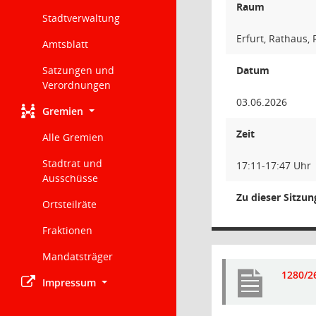
Raum
Stadtverwaltung
Erfurt, Rathaus,
Amtsblatt
Satzungen und
Datum
Verordnungen
03.06.2026
Gremien
Zeit
Alle Gremien
Stadtrat und
17:11-17:47 Uhr
Ausschüsse
Zu dieser Sitzu
Ortsteilräte
Fraktionen
Mandatsträger
1280/26
Impressum