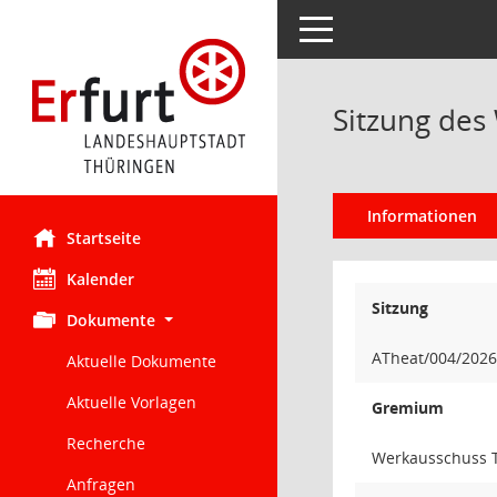
Toggle navigation
Sitzung des
Informationen
Startseite
Kalender
Sitzung
Dokumente
ATheat/004/2026
Aktuelle Dokumente
Aktuelle Vorlagen
Gremium
Recherche
Werkausschuss T
Anfragen