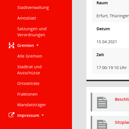
Raum
Stadtverwaltung
Erfurt, Thüringe
Amtsblatt
Satzungen und
Datum
Verordnungen
15.04.2021
Gremien
Zeit
Alle Gremien
Stadtrat und
17:00-19:10 Uhr
Ausschüsse
Ortsteilräte
Fraktionen
Beschl
Mandatsträger
Impressum
Sitzpl