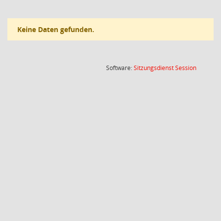
Keine Daten gefunden.
(Wird in
Software:
Sitzungsdienst
Session