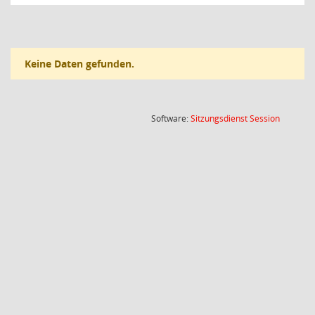
Keine Daten gefunden.
(Wird in
Software:
Sitzungsdienst
Session