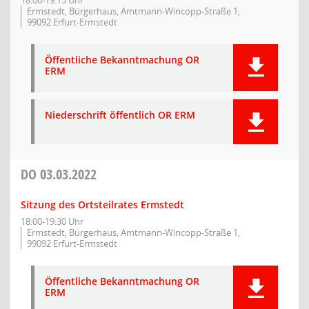
18:00-19:15 Uhr
Ermstedt, Bürgerhaus, Amtmann-Wincopp-Straße 1,
99092 Erfurt-Ermstedt
Öffentliche Bekanntmachung OR
ERM
Niederschrift öffentlich OR ERM
DO
03.03.2022
Sitzung des Ortsteilrates Ermstedt
18:00-19:30 Uhr
Ermstedt, Bürgerhaus, Amtmann-Wincopp-Straße 1,
99092 Erfurt-Ermstedt
Öffentliche Bekanntmachung OR
ERM