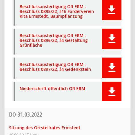
Beschlussausfertigung OR ERM -
Beschluss 0895/22, §16 Förderverein
Kita Ermstedt, Baumpflanzung
Beschlussausfertigung OR ERM -
Beschluss 0896/22, §4 Gestaltung
Grünfläche
Beschlussausfertigung OR ERM -
Beschluss 0897/22, §4 Gedenkstein
Niederschrift öffentlich OR ERM
DO
31.03.2022
Sitzung des Ortsteilrates Ermstedt