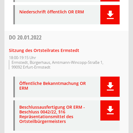
Niederschrift öffentlich OR ERM
DO
20.01.2022
Sitzung des Ortsteilrates Ermstedt
18:00-19:15 Uhr
Ermstedt, Bürgerhaus, Amtmann-Wincopp-Straße 1,
99092 Erfurt-Ermstedt
Öffentliche Bekanntmachung OR
ERM
Beschlussausfertigung OR ERM -
Beschluss 0042/22, §16
Repräsentationsmittel des
Ortsteilbürgermeisters