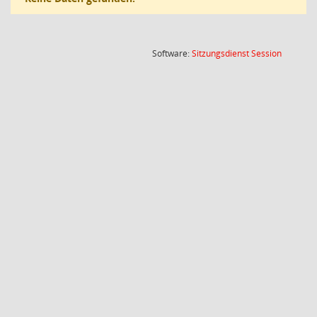
(Wird in
Software:
Sitzungsdienst
Session