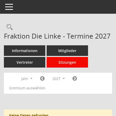
Toggle navigation
Rechercheauswahl
Fraktion Die Linke - Termine 2027
Informationen
Mitglieder
Vertreter
Sitzungen
Jahr
2027
Gremium auswählen
Keine Daten gefunden.