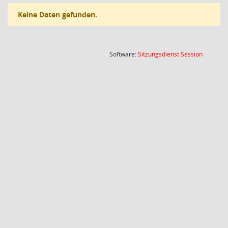
Keine Daten gefunden.
(Wird in
Software:
Sitzungsdienst
Session