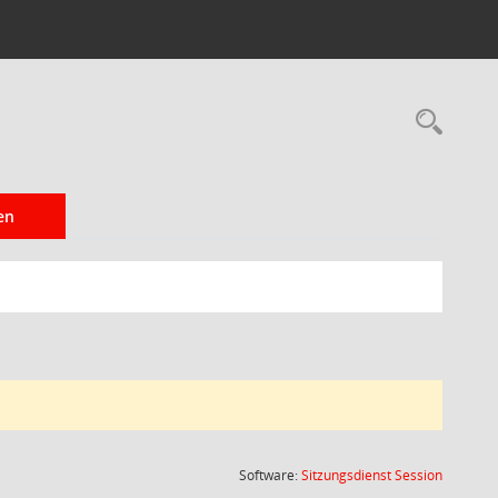
Rec
en
(Wird in
Software:
Sitzungsdienst
Session