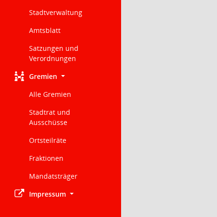
Stadtverwaltung
Amtsblatt
Satzungen und
Verordnungen
Gremien
Alle Gremien
Stadtrat und
Ausschüsse
Ortsteilräte
Fraktionen
Mandatsträger
Impressum