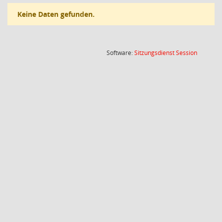
Keine Daten gefunden.
(Wird in
Software:
Sitzungsdienst
Session