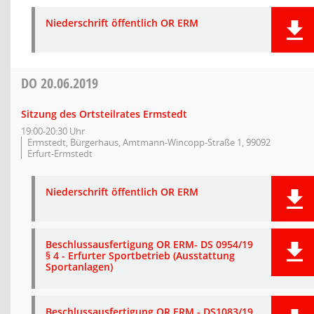
Niederschrift öffentlich OR ERM
DO
20.06.2019
Sitzung des Ortsteilrates Ermstedt
19:00-20:30 Uhr
Ermstedt, Bürgerhaus, Amtmann-Wincopp-Straße 1, 99092
Erfurt-Ermstedt
Niederschrift öffentlich OR ERM
Beschlussausfertigung OR ERM- DS 0954/19
§ 4 - Erfurter Sportbetrieb (Ausstattung
Sportanlagen)
Beschlussausfertigung OR ERM - DS1083/19