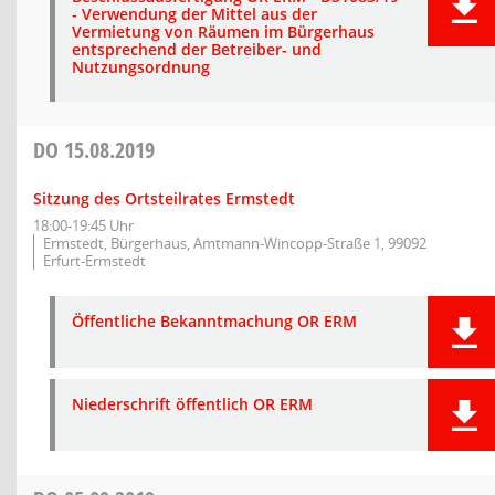
- Verwendung der Mittel aus der
Vermietung von Räumen im Bürgerhaus
entsprechend der Betreiber- und
Nutzungsordnung
DO
15.08.2019
Sitzung des Ortsteilrates Ermstedt
18:00-19:45 Uhr
Ermstedt, Bürgerhaus, Amtmann-Wincopp-Straße 1, 99092
Erfurt-Ermstedt
Öffentliche Bekanntmachung OR ERM
Niederschrift öffentlich OR ERM