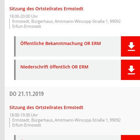
Sitzung des Ortsteilrates Ermstedt
18:00-20:00 Uhr
Ermstedt, Bürgerhaus, Amtmann-Wincopp-Straße 1, 99092
Erfurt-Ermstedt
Öffentliche Bekanntmachung OR ERM
Niederschrift öffentlich OR ERM
DO
21.11.2019
Sitzung des Ortsteilrates Ermstedt
18:00-19:30 Uhr
Ermstedt, Bürgerhaus, Amtmann-Wincopp-Straße 1, 99092
Erfurt-Ermstedt