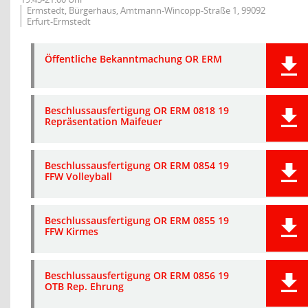
Ermstedt, Bürgerhaus, Amtmann-Wincopp-Straße 1, 99092
Erfurt-Ermstedt
Öffentliche Bekanntmachung OR ERM
Beschlussausfertigung OR ERM 0818 19
Repräsentation Maifeuer
Beschlussausfertigung OR ERM 0854 19
FFW Volleyball
Beschlussausfertigung OR ERM 0855 19
FFW Kirmes
Beschlussausfertigung OR ERM 0856 19
OTB Rep. Ehrung