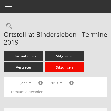
Toggle navigation
Rechercheauswahl
Ortsteilrat Bindersleben - Termine
2019
Informationen
Mitglieder
Vertreter
Sitzungen
Jahr
2019
Gremium auswählen