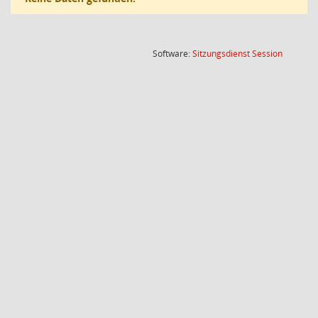
(Wird in
Software:
Sitzungsdienst
Session