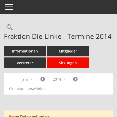
Toggle navigation
Rechercheauswahl
Fraktion Die Linke - Termine 2014
Informationen
Mitglieder
Vertreter
Sitzungen
Jahr
2014
Gremium auswählen
Keine Daten gefunden.