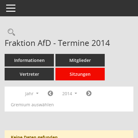
Toggle navigation
Rechercheauswahl
Fraktion AfD - Termine 2014
Informationen
Mitglieder
Vertreter
Sitzungen
Jahr
2014
Gremium auswählen
Keine Daten gefunden.