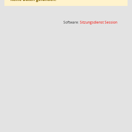
(Wird in
Software:
Sitzungsdienst
Session