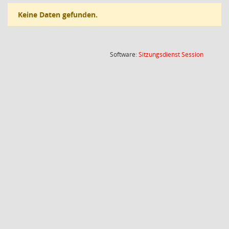
Keine Daten gefunden.
(Wird in
Software:
Sitzungsdienst
Session