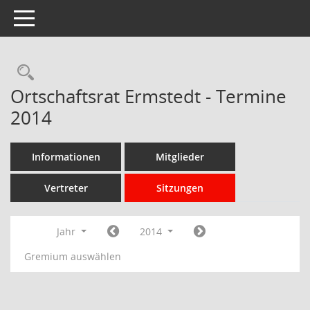
Toggle navigation
Rechercheauswahl
Ortschaftsrat Ermstedt - Termine
2014
Informationen
Mitglieder
Vertreter
Sitzungen
Jahr
2014
Gremium auswählen