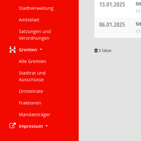
13.01.2025
Si
Stadtverwaltung
17
Amtsblatt
06.01.2025
Si
Satzungen und
17
Verordnungen
Gremien
3 Sätze
Alle Gremien
Stadtrat und
Ausschüsse
Ortsteilräte
Fraktionen
Mandatsträger
Impressum