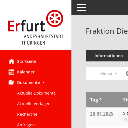
Toggle navigation
Fraktion Di
Informationen
Startseite
Kalender
Monat
Dokumente
Aktuelle Dokumente
Tag
S
Aktuelle Vorlagen
20.01.2025
Si
Recherche
17
Anfragen