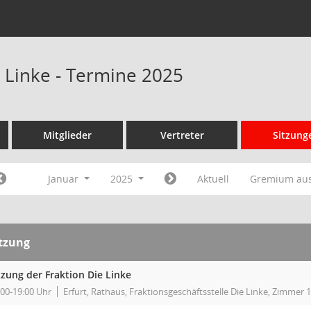
e Linke - Termine 2025
Mitglieder
Vertreter
Sitzung
Januar
2025
Aktuell
Gremium au
itzung
tzung der Fraktion Die Linke
:00-19:00 Uhr
Erfurt, Rathaus, Fraktionsgeschäftsstelle Die Linke, Zimmer 1