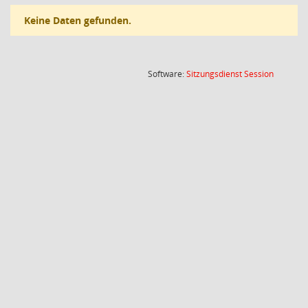
Keine Daten gefunden.
(Wird in
Software:
Sitzungsdienst
Session