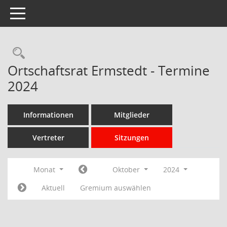
Toggle navigation
Rechercheauswahl
Ortschaftsrat Ermstedt - Termine
2024
Informationen
Mitglieder
Vertreter
Sitzungen
Monat
Oktober
2024
Aktuell
Gremium auswählen