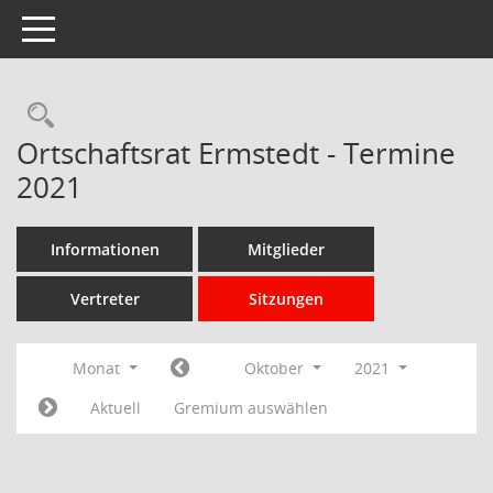
Toggle navigation
Rechercheauswahl
Ortschaftsrat Ermstedt - Termine
2021
Informationen
Mitglieder
Vertreter
Sitzungen
Monat
Oktober
2021
Aktuell
Gremium auswählen