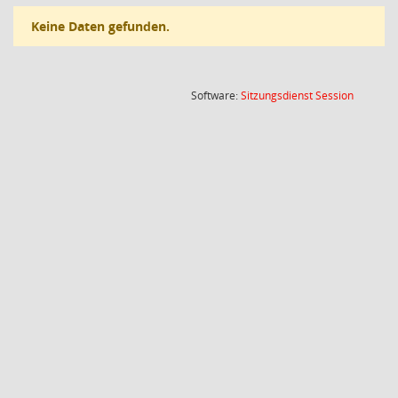
Keine Daten gefunden.
(Wird in
Software:
Sitzungsdienst
Session