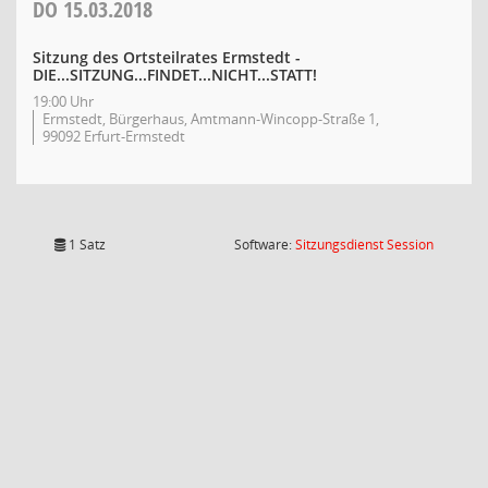
DO
15.03.2018
Sitzung des Ortsteilrates Ermstedt -
DIE...SITZUNG...FINDET...NICHT...STATT!
19:00 Uhr
Ermstedt, Bürgerhaus, Amtmann-Wincopp-Straße 1,
99092 Erfurt-Ermstedt
(Wird in
1 Satz
Software:
Sitzungsdienst
Session