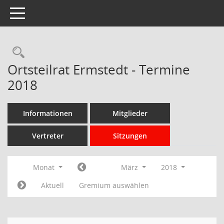
Toggle navigation
Rechercheauswahl
Ortsteilrat Ermstedt - Termine
2018
Informationen
Mitglieder
Vertreter
Sitzungen
Monat
März
2018
Aktuell
Gremium auswählen