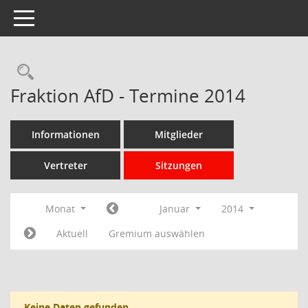
Toggle navigation
Rechercheauswahl
Fraktion AfD - Termine 2014
Informationen
Mitglieder
Vertreter
Sitzungen
Monat
Januar
2014
Aktuell
Gremium auswählen
Keine Daten gefunden.