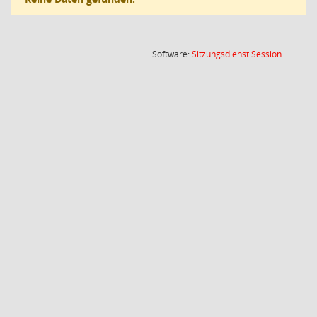
(Wird in
Software:
Sitzungsdienst
Session